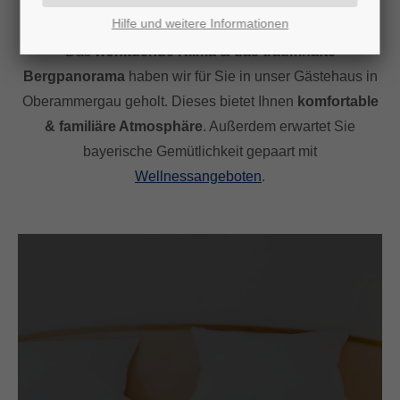
HERZLICH WILLKOMMEN
Hilfe und weitere Informationen
Das
wohltuende Klima & das traumhafte
Bergpanorama
haben wir für Sie in unser Gästehaus in
Oberammergau geholt. Dieses bietet Ihnen
komfortable
& familiäre Atmosphäre
. Außerdem erwartet Sie
bayerische Gemütlichkeit gepaart mit
Wellnessangeboten
.